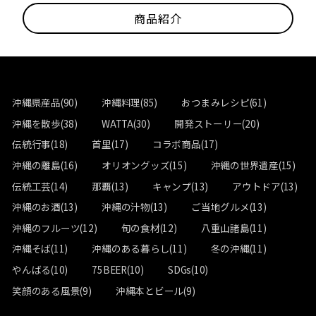
ョ
商品紹介
ン
沖縄県産品(90)
沖縄料理(85)
おつまみレシピ(61)
沖縄を散歩(38)
WATTA(30)
開発ストーリー(20)
伝統行事(18)
首里(17)
コラボ商品(17)
沖縄の離島(16)
オリオングッズ(15)
沖縄の世界遺産(15)
伝統工芸(14)
那覇(13)
キャンプ(13)
アウトドア(13)
沖縄のお酒(13)
沖縄の汁物(13)
ご当地グルメ(13)
沖縄のフルーツ(12)
旬の食材(12)
八重山諸島(11)
沖縄そば(11)
沖縄のある暮らし(11)
冬の沖縄(11)
やんばる(10)
75BEER(10)
SDGs(10)
笑顔のある風景(9)
沖縄本とビール(9)