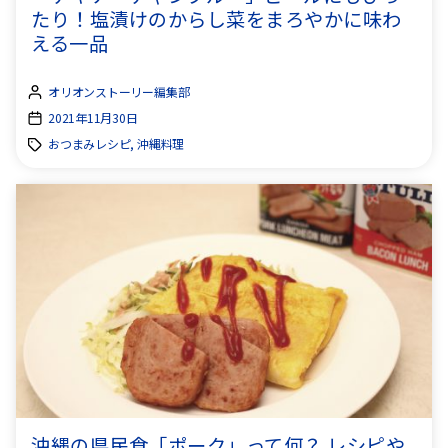
たり！塩漬けのからし菜をまろやかに味わ
える一品
オリオンストーリー編集部
2021年11月30日
おつまみレシピ, 沖縄料理
沖縄の県民食「ポーク」って何？ レシピや