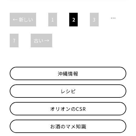
投
…
←
新しい
1
2
3
稿
7
古い
→
ナ
ビ
沖縄情報
ゲ
レシピ
ー
オリオンのCSR
シ
お酒のマメ知識