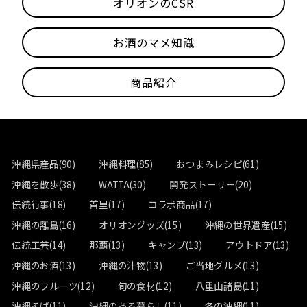
オリオンのCSR
お酒のマメ知識
商品紹介
沖縄県産品(90)
沖縄料理(85)
おつまみレシピ(61)
沖縄を散歩(38)
WATTA(30)
開発ストーリー(20)
伝統行事(18)
首里(17)
コラボ商品(17)
沖縄の離島(16)
オリオングッズ(15)
沖縄の世界遺産(15)
伝統工芸(14)
那覇(13)
キャンプ(13)
アウトドア(13)
沖縄のお酒(13)
沖縄の汁物(13)
ご当地グルメ(13)
沖縄のフルーツ(12)
旬の食材(12)
八重山諸島(11)
沖縄そば(11)
沖縄のある暮らし(11)
冬の沖縄(11)