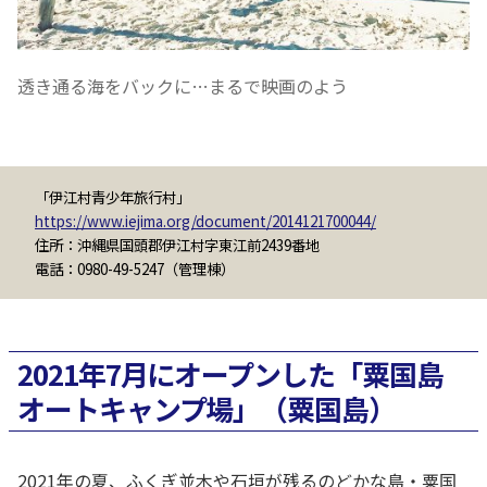
透き通る海をバックに…まるで映画のよう
「伊江村青少年旅行村」
https://www.iejima.org/document/2014121700044/
住所：沖縄県国頭郡伊江村字東江前2439番地
電話：0980-49-5247（管理棟）
2021年7月にオープンした「粟国島
オートキャンプ場」（粟国島）
2021年の夏、ふくぎ並木や石垣が残るのどかな島・粟国