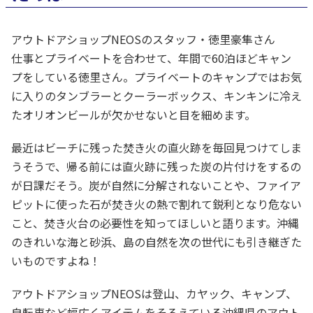
アウトドアショップNEOSのスタッフ・徳里豪隼さん
仕事とプライベートを合わせて、年間で60泊ほどキャン
プをしている徳里さん。プライベートのキャンプではお気
に入りのタンブラーとクーラーボックス、キンキンに冷え
たオリオンビールが欠かせないと目を細めます。
最近はビーチに残った焚き火の直火跡を毎回見つけてしま
うそうで、帰る前には直火跡に残った炭の片付けをするの
が日課だそう。炭が自然に分解されないことや、ファイア
ピットに使った石が焚き火の熱で割れて鋭利となり危ない
こと、焚き火台の必要性を知ってほしいと語ります。沖縄
のきれいな海と砂浜、島の自然を次の世代にも引き継ぎた
いものですよね！
アウトドアショップNEOSは登山、カヤック、キャンプ、
自転車など幅広くアイテムをそろえている沖縄県のアウト