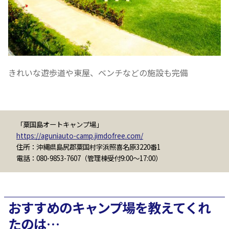
きれいな遊歩道や東屋、ベンチなどの施設も完備
「粟国島オートキャンプ場」
https://aguniauto-camp.jimdofree.com/
住所：沖縄県島尻郡粟国村字浜照喜名原3220番1
電話：080-9853-7607（管理棟受付9:00～17:00）
おすすめのキャンプ場を教えてくれ
たのは…