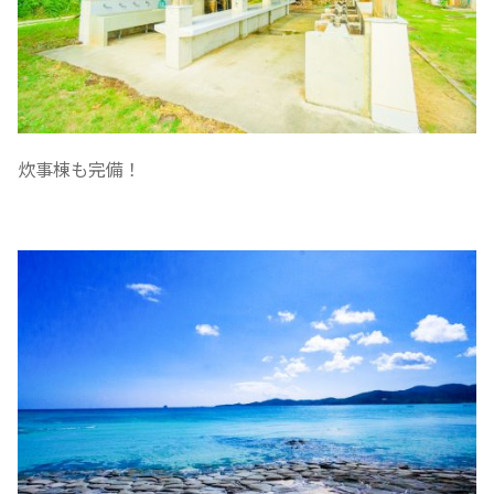
炊事棟も完備！