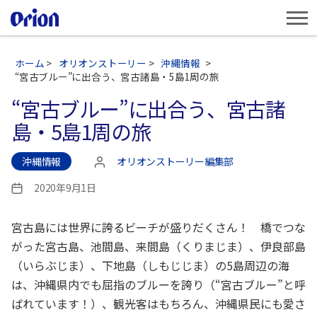
ホーム
>
オリオンストーリー
>
沖縄情報
>
“宮古ブルー”に出合う、宮古諸島・5島1周の旅
“宮古ブルー”に出合う、宮古諸
島・5島1周の旅
沖縄情報
オリオンストーリー編集部
投
稿
2020年9月1日
投
者
稿
日
宮古島には世界に誇るビーチが盛りだくさん！ 橋でつな
がった宮古島、池間島、来間島（くりまじま）、伊良部島
（いらぶじま）、下地島（しもじじま）の5島周辺の海
は、沖縄県内でも屈指のブルーを誇り（“宮古ブルー”と呼
ばれています！）、観光客はもちろん、沖縄県民にも愛さ