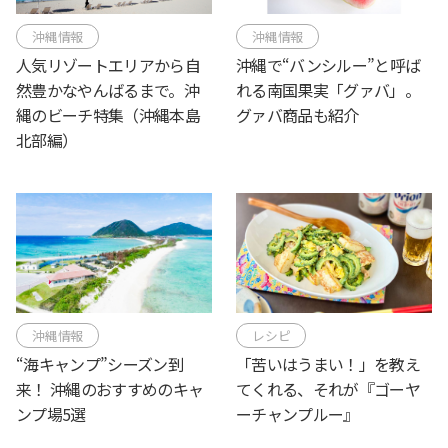
沖縄情報
沖縄情報
人気リゾートエリアから自
沖縄で“バンシルー”と呼ば
然豊かなやんばるまで。沖
れる南国果実「グァバ」。
縄のビーチ特集（沖縄本島
グァバ商品も紹介
北部編）
沖縄情報
レシピ
“海キャンプ”シーズン到
「苦いはうまい！」を教え
来！ 沖縄のおすすめのキャ
てくれる、それが『ゴーヤ
ンプ場5選
ーチャンプルー』