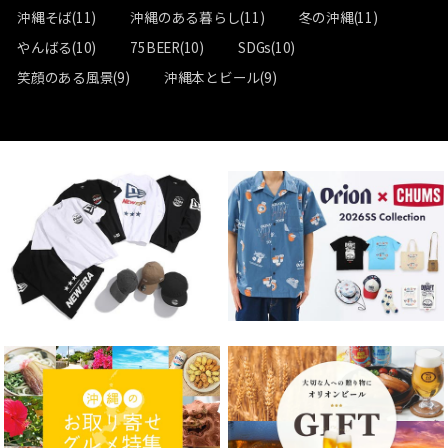
沖縄そば(11)
沖縄のある暮らし(11)
冬の沖縄(11)
やんばる(10)
75BEER(10)
SDGs(10)
笑顔のある風景(9)
沖縄本とビール(9)