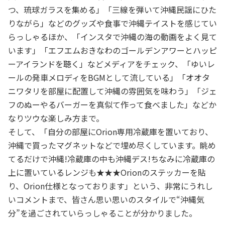
つ、琉球ガラスを集める」「三線を弾いて沖縄民謡にひた
りながら」などのグッズや食事で沖縄テイストを感じてい
らっしゃるほか、「インスタで沖縄の海の動画をよく見て
います」「エフエムおきなわのゴールデンアワーとハッピ
ーアイランドを聴く」などメディアをチェック、「ゆいレ
ールの発車メロディをBGMとして流している」「オオタ
ニワタリを部屋に配置して沖縄の雰囲気を味わう」「ジェ
フのぬーやるバーガーを真似て作って食べました」などか
なりツウな楽しみ方まで。
そして、「自分の部屋にOrion専用冷蔵庫を置いており、
沖縄で買ったマグネットなどで埋め尽くしています。眺め
てるだけで沖縄!冷蔵庫の中も沖縄デス!ちなみに冷蔵庫の
上に置いているレンジも★★★Orionのステッカーを貼
り、Orion仕様となっております」という、非常にうれし
いコメントまで、皆さん思い思いのスタイルで“沖縄気
分”を過ごされていらっしゃることが分かりました。