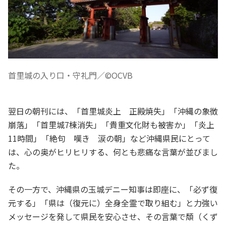
首里城の入り口・守礼門／©OCVB
翌日の朝刊には、「首里城炎上 正殿焼失」「沖縄の象徴
崩落」「首里城7棟消失」「貴重文化財も被害か」「炎上
11時間」「絶句 嘆き 涙の朝」など沖縄県民にとって
は、心の奥がヒリヒリする、何とも悲痛な言葉が並びまし
た。
その一方で、沖縄県の玉城デニー知事は即座に、「必ず復
元する」「県は（復元に）全身全霊で取り組む」と力強い
メッセージを発して県民を安心させ、その言葉で頽（くず