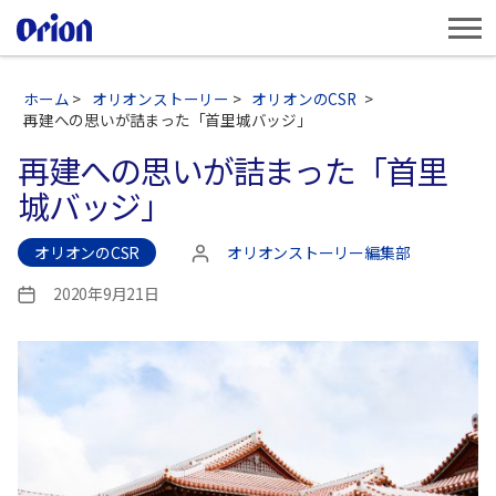
ホーム
>
オリオンストーリー
>
オリオンのCSR
>
再建への思いが詰まった「首里城バッジ」
再建への思いが詰まった「首里
城バッジ」
オリオンのCSR
オリオンストーリー編集部
投
稿
2020年9月21日
投
者
稿
日