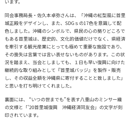
います。
同会事務局長・佐久本卓弥さんは、「沖縄の紅型風に首里
城正殿をデザインし、また、SDGｓの17色を意識して配
色しました。沖縄のシンボルで、県民の心の拠りどころで
もある首里城は、歴史的、文化的価値だけでなく、県経済
を牽引する観光産業にとっても極めて重要な施設であり、
その喪失は言葉では言い表せないものがあります。この状
況を踏まえ、当会としましても、１日も早い復興に向けた
継続的な取り組みとして『首里城バッジ』を製作・販売
し、その収益全額を沖縄県に寄付することと致しました」
と思いを打ち明けてくれました。
裏面には、 “いつの世までも”を表す八重山のミンサー織
の文様と「’20首里城復興 沖縄経済同友会」の文字が刻
印されています。