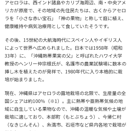
アセロラは、西インド諸島やカリブ海周辺、南・中央アメ
リカが原産で、その地域の先住民たちは、古くからアセロ
ラを「小さな赤い宝石」「神の果物」と称して庭に植え、
健康維持や病気治療用として食していたそうです。
その後、15世紀の大航海時代にスペイン人やイギリス人
によって世界へ広められました。日本では1958年（昭和
33年）に、「沖縄熱帯果実の父」と呼ばれたハワイ大学
教授のヘンリー仲宗根氏が、名護市の農業試験場に数本の
挿し木を植えたのが発祥で、1980年代に入り本格的に栽
培が始まりました。
現在、沖縄県はアセロラの露地栽培の北限で、生産量の全
国シェアは約100％（※1）。主に熱帯や亜熱帯気候の地
域に自生している果物なので、沖縄の温暖な気候や土壌が
栽培に適しており、本部町（もとぶちょう）、今帰仁村
（なきじんそん）、糸満市、石垣市など県内各地で栽培が