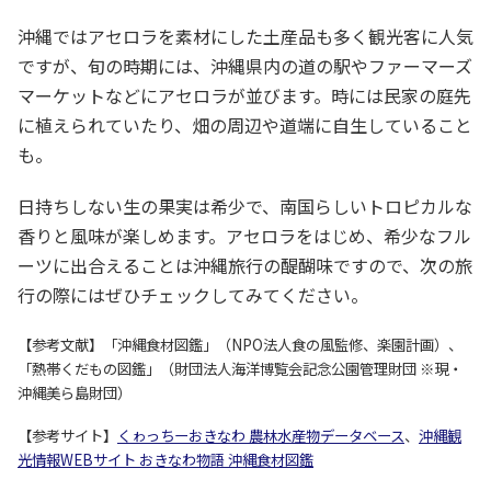
沖縄ではアセロラを素材にした土産品も多く観光客に人気
ですが、旬の時期には、沖縄県内の道の駅やファーマーズ
マーケットなどにアセロラが並びます。時には民家の庭先
に植えられていたり、畑の周辺や道端に自生していること
も。
日持ちしない生の果実は希少で、南国らしいトロピカルな
香りと風味が楽しめます。アセロラをはじめ、希少なフル
ーツに出合えることは沖縄旅行の醍醐味ですので、次の旅
行の際にはぜひチェックしてみてください。
【参考文献】「沖縄食材図鑑」（NPO法人食の風監修、楽園計画）、
「熱帯くだもの図鑑」（財団法人海洋博覧会記念公園管理財団 ※現・
沖縄美ら島財団）
【参考サイト】
くゎっちーおきなわ 農林水産物データベース
、
沖縄観
光情報WEBサイト おきなわ物語 沖縄食材図鑑