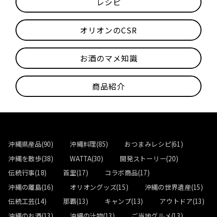
レシピ
オリオンのCSR
お酒のマメ知識
商品紹介
沖縄県産品(90)
沖縄料理(85)
おつまみレシピ(61)
沖縄を散歩(38)
WATTA(30)
開発ストーリー(20)
伝統行事(18)
首里(17)
コラボ商品(17)
沖縄の離島(16)
オリオングッズ(15)
沖縄の世界遺産(15)
伝統工芸(14)
那覇(13)
キャンプ(13)
アウトドア(13)
沖縄のお酒(13)
沖縄の汁物(13)
ご当地グルメ(13)