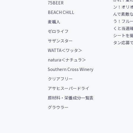
75BEER
ン！オリ
BEACH CHILL
んで素敵
う！フル
麦職人
くと当選
ゼロライフ
シートを撮
サザンスター
タン応募
WATTA＜ワッタ＞
natura＜ナチュラ＞
Southern Cross Winery
クリアフリー
アサヒスーパードライ
原材料・栄養成分一覧表
グラウラー